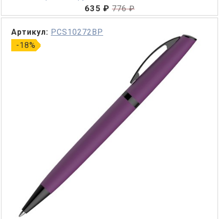
635 ₽
776 ₽
Артикул:
PCS10272BP
-18%