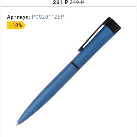
261 ₽
319 ₽
Артикул:
PCS20112BP
-18%