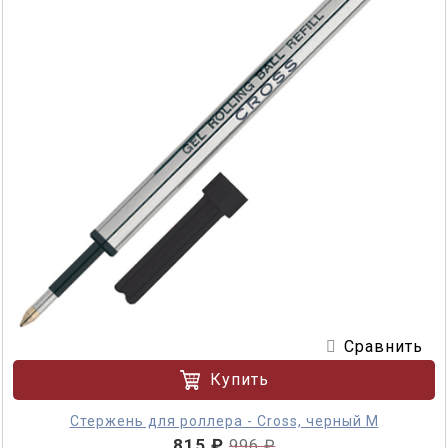
Сравнить
Купить
Стержень для роллера - Cross, черный M
815 ₽
996 ₽