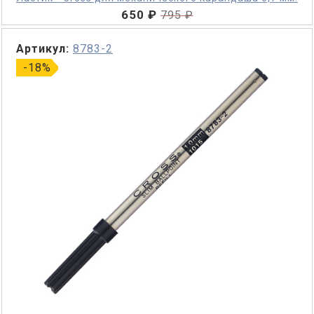
650 ₽
795 ₽
Артикул:
8783-2
-18%