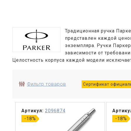
Традиционная ручка Парк
представлен каждой ценов
экземпляра. Ручки Паркер
зависимости от требовани
Целостность корпуса каждой модели исключает 
Фильтр товаров
Сертификат официаль
Артикул:
2096874
Артику
-18%
-18%