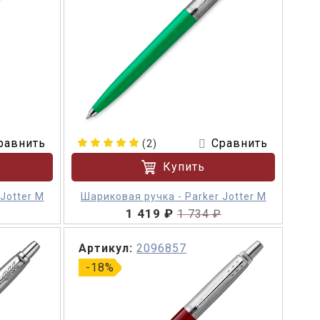
равнить
Сравнить
(2)
Купить
Jotter M
Шариковая ручка - Parker Jotter M
1 419 ₽
1 734 ₽
Артикул:
2096857
-18%