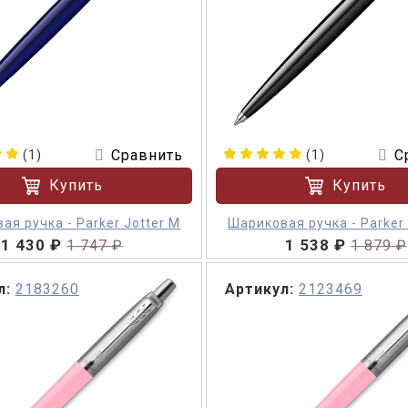
Сравнить
С
(1)
(1)
Купить
Купить
ая ручка - Parker Jotter M
Шариковая ручка - Parker 
1 430 ₽
1 538 ₽
1 747 ₽
1 879 ₽
л:
2183260
Артикул:
2123469