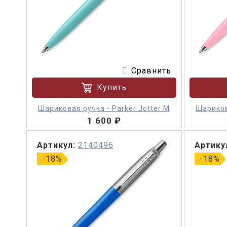
Сравнить
Купить
Шариковая ручка - Parker Jotter M
Шариков
1 600 ₽
Артикул:
2140496
Артику
-18%
-18%