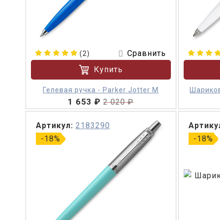
Сравнить
(2)
Купить
Гелевая ручка - Parker Jotter М
Шариков
1 653 ₽
2 020 ₽
Артикул:
2183290
Артику
-18%
-18%