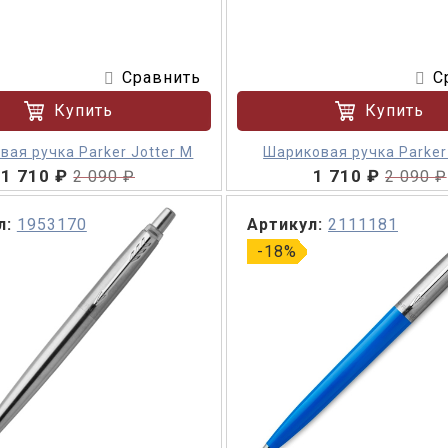
Сравнить
С
Купить
Купить
ая ручка Parker Jotter M
Шариковая ручка Parker 
1 710 ₽
1 710 ₽
2 090 ₽
2 090 ₽
л:
1953170
Артикул:
2111181
-18%