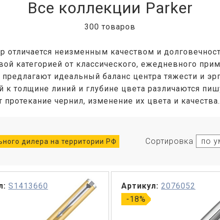
Все коллекции Parker
300 товаров
ер отличается неизменным качеством и долговечнос
ой категорией от классического, ежедневного при
 предлагают идеальный баланс центра тяжести и э
й к толщине линий и глубине цвета различаются пиш
протекание чернил, изменение их цвета и качества.
Сортировка
ного дилера на территории РФ
л:
S1413660
Артикул:
2076052
-18%