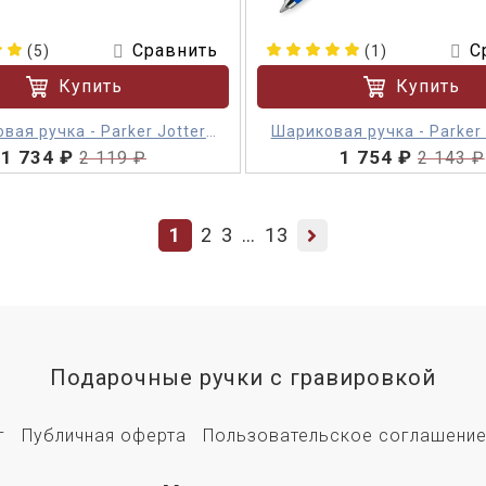
Сравнить
С
(5)
(1)
Купить
Купить
вая ручка - Parker Jotter
Шариковая ручка - Parker 
1 734 ₽
Stainless Steel СT
1 754 ₽
2 119 ₽
2 143 ₽
1
2
3
…
13
Подарочные ручки с гравировкой
г
Публичная оферта
Пользовательское соглашени