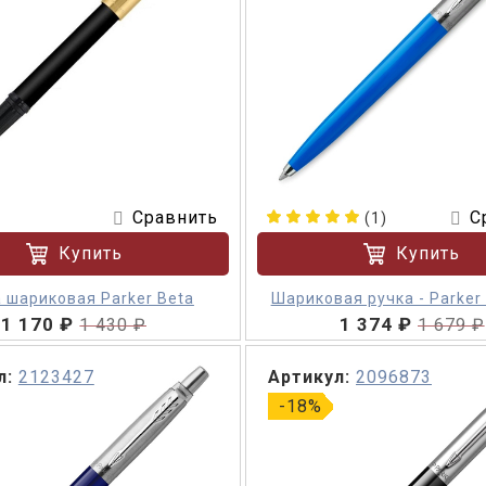
Сравнить
С
(1)
Купить
Купить
 шариковая Parker Beta
Шариковая ручка - Parker 
1 170 ₽
1 374 ₽
1 430 ₽
1 679 ₽
л:
2123427
Артикул:
2096873
-18%