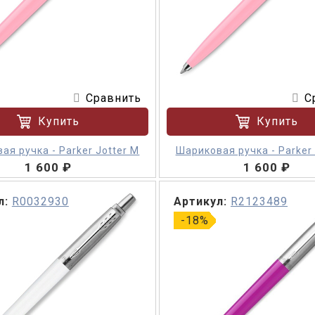
Сравнить
С
Купить
Купить
ая ручка - Parker Jotter M
Шариковая ручка - Parker 
1 600 ₽
1 600 ₽
л:
R0032930
Артикул:
R2123489
-18%