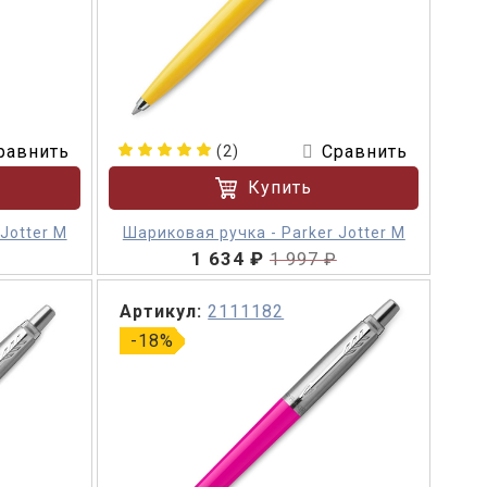
равнить
Сравнить
(2)
Купить
Jotter M
Шариковая ручка - Parker Jotter M
1 634 ₽
1 997 ₽
Артикул:
2111182
-18%