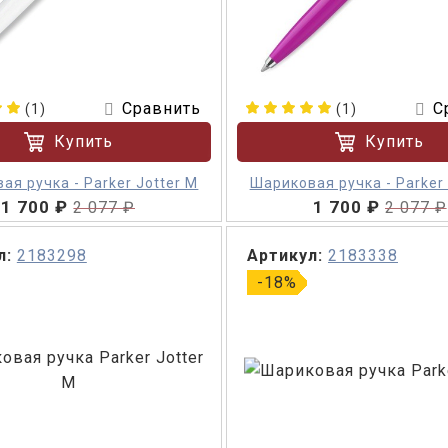
Сравнить
С
(1)
(1)
Купить
Купить
ая ручка - Parker Jotter M
Шариковая ручка - Parker 
1 700 ₽
1 700 ₽
2 077 ₽
2 077 ₽
л:
2183298
Артикул:
2183338
-18%