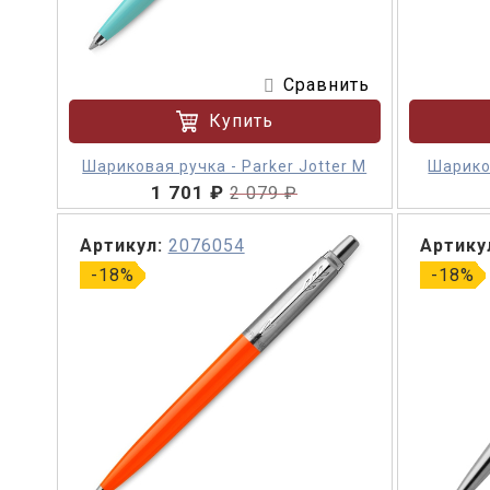
Сравнить
Купить
Шариковая ручка - Parker Jotter M
Шариков
1 701 ₽
2 079 ₽
Артикул:
2076054
Артику
-18%
-18%