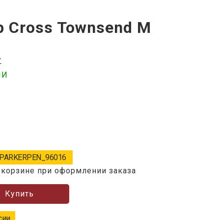
р Cross Townsend M
в
ИИ
PARKERPEN_96016
 корзине при оформлении заказа
Купить
сии