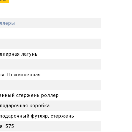
оллеры
елирная латунь
ля:
Пожизненная
енный стержень роллер
подарочная коробка
 подарочный футляр, стержень
я:
575