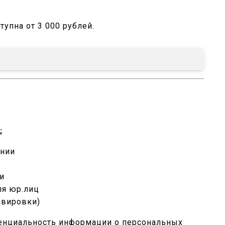
тупна от 3 000 рублей.
;
ении
чи
ля юр.лиц
авировки)
енциальность информации о персональных