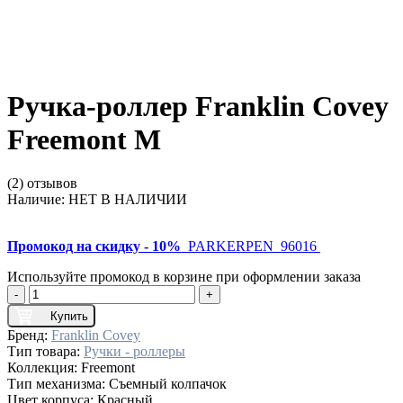
Ручка-роллер Franklin Covey
Freemont M
(2) отзывов
Наличие:
НЕТ В НАЛИЧИИ
Промокод на скидку - 10%
PARKERPEN_96016
Используйте промокод в корзине при оформлении заказа
-
+
Купить
Бренд:
Franklin Covey
Тип товара:
Ручки - роллеры
Коллекция:
Freemont
Тип механизма:
Съемный колпачок
Цвет корпуса:
Красный