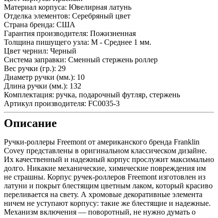
Материал корпуса:
Ювелирная латунь
Отделка элементов:
Серебряный цвет
Страна бренда:
США
Гарантия производителя:
Пожизненная
Толщина пишущего узла:
M - Среднее 1 мм.
Цвет чернил:
Черный
Система заправки:
Сменный стержень роллер
Вес ручки (гр.):
29
Диаметр ручки (мм.):
10
Длина ручки (мм.):
132
Комплектация:
ручка, подарочный футляр, стержень
Артикул производителя:
FC0035-3
Описание
Ручки-роллеры Freemont от американского бренда Franklin
Covey представлены в оригинальном классическом дизайне.
Их качественный и надежный корпус прослужит максимально
долго. Никакие механические, химические повреждения им
не страшны. Корпус ручек-роллеров Freemont изготовлен из
латуни и покрыт блестящим цветным лаком, который красиво
переливается на свету. А хромовые декоративные элемента
ничем не уступают корпусу: такие же блестящие и надежные.
Механизм включения — поворотный, не нужно думать о