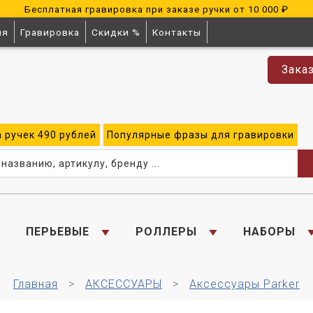
Бесплатная гравировка при заказе ручки от 10 000 ₽
ия
Гравировка
Скидки %
Контакты
Зака
а
ручек
490 рублей
Популярные
фразы для
гравировки
ПЕРЬЕВЫЕ
РОЛЛЕРЫ
НАБОРЫ
Главная
АКСЕССУАРЫ
Аксессуары Parker