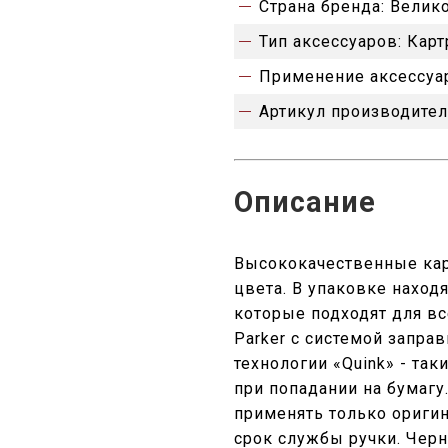
Страна бренда:
Велик
Тип аксессуаров:
Кар
Применение аксессуа
Артикул производител
Описание
Высококачественные кар
цвета. В упаковке наход
которые подходят для в
Parker с системой запра
технологии «Quink» - та
при попадании на бумагу
применять только ориги
срок службы ручки. Чер