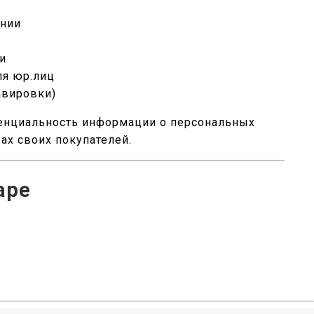
ении
чи
ля юр.лиц
авировки)
енциальность информации о персональных
жах своих покупателей.
аре