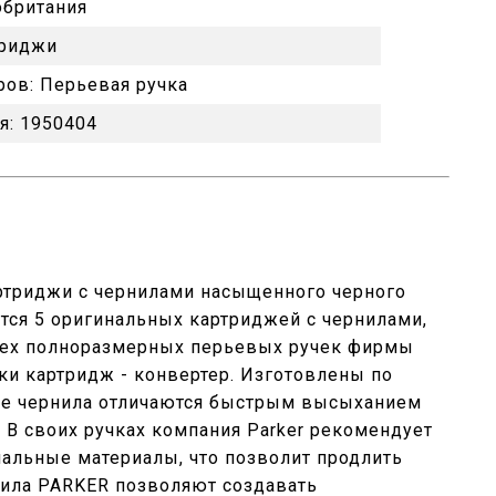
обритания
триджи
ров:
Перьевая ручка
я:
1950404
триджи с чернилами насыщенного черного
ятся 5 оригинальных картриджей с чернилами,
сех полноразмерных перьевых ручек фирмы
вки картридж - конвертер. Изготовлены по
кие чернила отличаются быстрым высыханием
. В своих ручках компания Parker рекомендует
нальные материалы, что позволит продлить
нила PARKER позволяют создавать