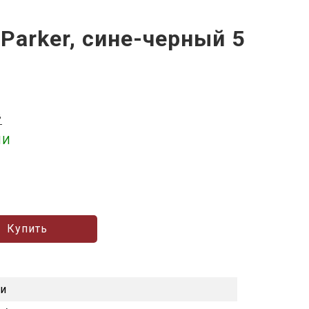
Parker, сине-черный 5
в
ИИ
Купить
ки