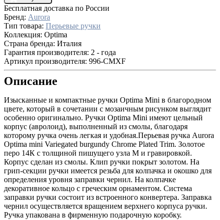
Бесплатная доставка по России
Бренд:
Aurora
Тип товара:
Перьевые ручки
Коллекция:
Optima
Страна бренда:
Италия
Гарантия производителя:
2 - года
Артикул производителя:
996-CMXF
Описание
Изысканные и компактные ручки Optima Mini в благородном
цвете, который в сочетании с мозаичным рисунком выглядит
особенно оригинально. Ручки Optima Mini имеют цельный
корпус (авролоид), выполненный из смолы, благодаря
которому ручка очень легкая и удобная.Перьевая ручка Aurora
Optima mini Variegated burgundy Chrome Plated Trim. Золотое
перо 14К с толщиной пишущего узла М и гравировкой.
Корпус сделан из смолы. Клип ручки покрыт золотом. На
грип-секции ручки имеется резьба для колпачка и окошко для
определения уровня заправки чернил. На колпачке
декоративное кольцо с греческим орнаментом. Система
заправки ручки состоит из встроенного конвертера. Заправка
чернил осуществляется вращением верхнего корпуса ручки.
Ручка упакована в фирменную подарочную коробку.