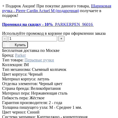
+ Подарок
Акция! При покупке данного товара,
Шариковая
ручка - Pierre Cardin Actuel M (подарочная)
получаете в
подарок!
Промокод на скидку - 10%
PARKERPEN_96016
Используйте промокод в корзине при оформлении заказа
-
+
Купить
Бесплатная доставка по Москве
Бренд:
Parker
Тип товара:
Перьевые ручки
Коллекция:
IM
Тип механизма:
Съемный колпачок
Цвет корпуса:
Черный
Материал корпуса:
латунь
Отделка элементов:
Черный цвет
Страна бренда:
Великобритания
Материал пера:
Нержавеющая сталь
Гибкость пера:
Жёсткое
Гарантия производителя:
2 - года
Толщина пишущего узла:
M - Среднее 1 мм.
Цвет чернил:
Синий
Система заправки:
Картриджно - конверторная