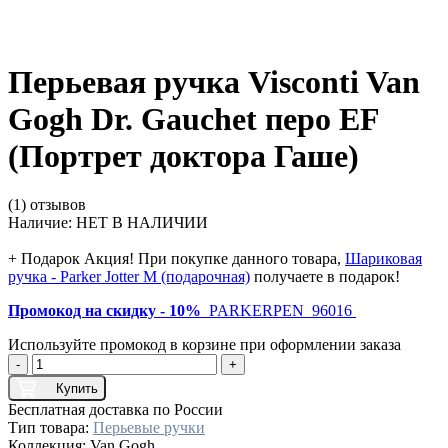
Перьевая ручка Visconti Van
Gogh Dr. Gauchet перо EF
(Портрет доктора Гаше)
(1) отзывов
Наличие:
НЕТ В НАЛИЧИИ
+ Подарок
Акция! При покупке данного товара,
Шариковая
ручка - Parker Jotter M (подарочная)
получаете в подарок!
Промокод на скидку - 10%
PARKERPEN_96016
Используйте промокод в корзине при оформлении заказа
-
+
Купить
Бесплатная доставка по России
Тип товара:
Перьевые ручки
Коллекция:
Van Gogh