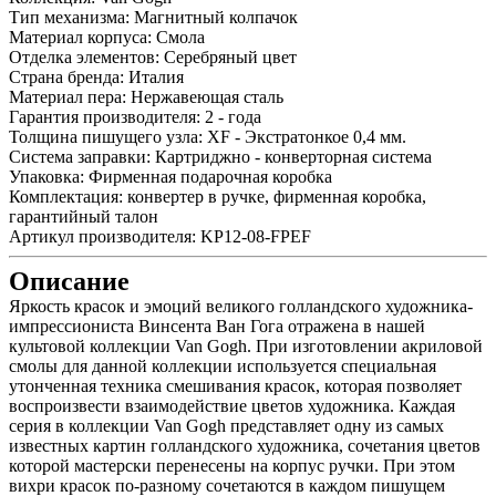
Тип механизма:
Магнитный колпачок
Материал корпуса:
Смола
Отделка элементов:
Серебряный цвет
Страна бренда:
Италия
Материал пера:
Нержавеющая сталь
Гарантия производителя:
2 - года
Толщина пишущего узла:
XF - Экстратонкое 0,4 мм.
Система заправки:
Картриджно - конверторная система
Упаковка:
Фирменная подарочная коробка
Комплектация:
конвертер в ручке, фирменная коробка,
гарантийный талон
Артикул производителя:
KP12-08-FPEF
Описание
Яркость красок и эмоций великого голландского художника-
импрессиониста Винсента Ван Гога отражена в нашей
культовой коллекции Van Gogh. При изготовлении акриловой
смолы для данной коллекции используется специальная
утонченная техника смешивания красок, которая позволяет
воспроизвести взаимодействие цветов художника. Каждая
серия в коллекции Van Gogh представляет одну из самых
известных картин голландского художника, сочетания цветов
которой мастерски перенесены на корпус ручки. При этом
вихри красок по-разному сочетаются в каждом пишущем