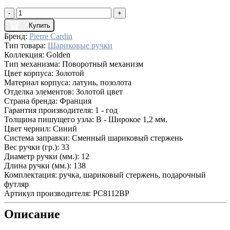
-
+
Купить
Бренд:
Pierre Cardin
Тип товара:
Шариковые ручки
Коллекция:
Golden
Тип механизма:
Поворотный механизм
Цвет корпуса:
Золотой
Материал корпуса:
латунь, позолота
Отделка элементов:
Золотой цвет
Страна бренда:
Франция
Гарантия производителя:
1 - год
Толщина пишущего узла:
B - Широкое 1,2 мм.
Цвет чернил:
Синий
Система заправки:
Сменный шариковый стержень
Вес ручки (гр.):
33
Диаметр ручки (мм.):
12
Длина ручки (мм.):
138
Комплектация:
ручка, шариковый стержень, подарочный
футляр
Артикул производителя:
PC8112BP
Описание