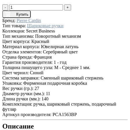
-
+
Купить
Бренд:
Pierre Cardin
Тип товара:
Шариковые ручки
Коллекция:
Secret Business
Тип механизма:
Поворотный механизм
Цвет корпуса:
Красный
Материал корпуса:
Ювелирная латунь
Отделка элементов:
Серебряный цвет
Страна бренда:
Франция
Гарантия производителя:
1 - год
Толщина пишущего узла:
M - Среднее 1 мм.
Цвет чернил:
Синий
Система заправки:
Сменный шариковый стержень
Упаковка:
Фирменная подарочная коробка
Вес ручки (гр.):
27
Диаметр ручки (мм.):
11
Длина ручки (мм.):
140
Комплектация:
ручка, шариковый стержень, подарочный
футляр
Артикул производителя:
PCA1563BP
Описание