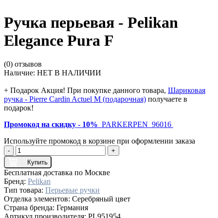
Ручка перьевая - Pelikan
Elegance Pura F
(0) отзывов
Наличие:
НЕТ В НАЛИЧИИ
+ Подарок
Акция! При покупке данного товара,
Шариковая
ручка - Pierre Cardin Actuel M (подарочная)
получаете в
подарок!
Промокод на скидку - 10%
PARKERPEN_96016
Используйте промокод в корзине при оформлении заказа
-
+
Купить
Бесплатная доставка по Москве
Бренд:
Pelikan
Тип товара:
Перьевые ручки
Отделка элементов:
Серебряный цвет
Страна бренда:
Германия
Артикул производителя:
PL951954