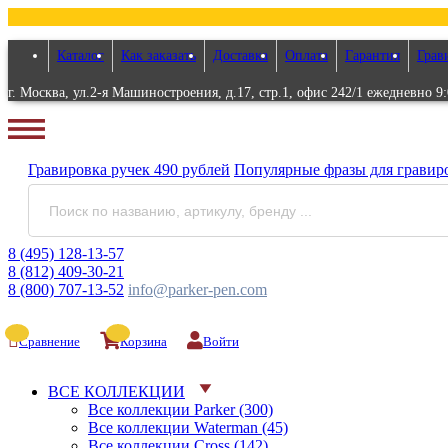
Каталог
Как заказать
Доставка
Оплата
Гарантия
Грав
г. Москва, ул.2-я Машиностроения, д.17, стр.1, офис 242/1 ежедневно 9:
Гравировка
ручек
490 рублей
Популярные
фразы для
гравир
8 (495) 128-13-57
8 (812) 409-30-21
8 (800) 707-13-52
info@parker-pen.com
Сравнение
Корзина
Войти
ВСЕ КОЛЛЕКЦИИ
Все коллекции Parker (300)
Все коллекции Waterman (45)
Все коллекции Cross (142)