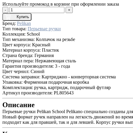
Используйте промокод в корзине при оформлении заказа
-
+
Купить
Бренд:
Pelikan
Тип товара:
Перьевые ручки
Коллекция:
School
Тип механизма:
Колпачок на резьбе
Цвет корпуса:
Красный
Материал корпуса:
Пластик
Страна бренда:
Германия
Материал пера:
Нержавеющая сталь
Гарантия производителя:
3 - года
Цвет чернил:
Синий
Система заправки:
Картриджно - конверторная система
Упаковка:
Фирменная подарочная коробка
Комплектация:
ручка, картридж, подарочный футляр
Артикул производителя:
PL805643
Описание
Перьевые ручки Pelikan School Pelikano специально созданы дл
Новый формат ручек направлен на легкость движений во время 
подходит как для правшей, так и для левшей. Корпус ручки в