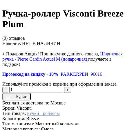
Ручка-роллер Visconti Breeze
Plum
(0) отзывов
Наличие:
НЕТ В НАЛИЧИИ
+ Подарок
Акция! При покупке данного товара,
Шариковая
ручка - Pierre Cardin Actuel M (подарочная)
получаете в
подарок!
Промокод на скидку - 10%
PARKERPEN_96016
Используйте промокод в корзине при оформлении заказа
-
+
Купить
Бесплатная доставка по Москве
Бренд:
Visconti
Тип товара:
Ручки - роллеры
Коллекция:
Breeze
Тип механизма:
Магнитный колпачок
Материал корпуса:
Смола