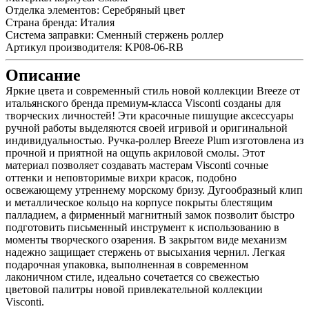
Отделка элементов:
Серебряный цвет
Страна бренда:
Италия
Система заправки:
Сменный стержень роллер
Артикул производителя:
KP08-06-RB
Описание
Яркие цвета и современный стиль новой коллекции Breeze от
итальянского бренда премиум-класса Visconti созданы для
творческих личностей! Эти красочные пишущие аксессуары
ручной работы выделяются своей игривой и оригинальной
индивидуальностью. Ручка-роллер Breeze Plum изготовлена из
прочной и приятной на ощупь акриловой смолы. Этот
материал позволяет создавать мастерам Visconti сочные
оттенки и неповторимые вихри красок, подобно
освежающему утреннему морскому бризу. Дугообразный клип
и металлическое кольцо на корпусе покрыты блестящим
палладием, а фирменный магнитный замок позволит быстро
подготовить письменный инструмент к использованию в
моменты творческого озарения. В закрытом виде механизм
надежно защищает стержень от высыхания чернил. Легкая
подарочная упаковка, выполненная в современном
лаконичном стиле, идеально сочетается со свежестью
цветовой палитры новой привлекательной коллекции
Visconti.