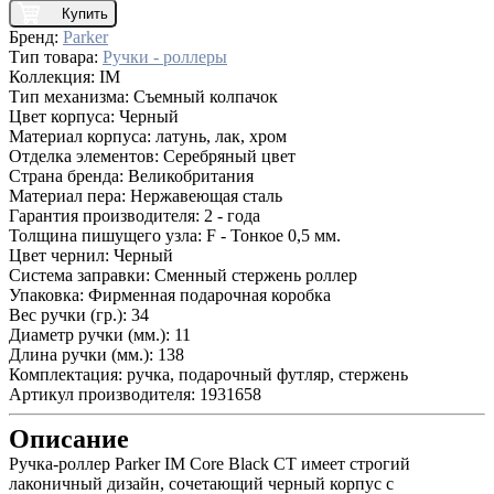
Купить
Бренд:
Parker
Тип товара:
Ручки - роллеры
Коллекция:
IM
Тип механизма:
Съемный колпачок
Цвет корпуса:
Черный
Материал корпуса:
латунь, лак, хром
Отделка элементов:
Серебряный цвет
Страна бренда:
Великобритания
Материал пера:
Нержавеющая сталь
Гарантия производителя:
2 - года
Толщина пишущего узла:
F - Тонкое 0,5 мм.
Цвет чернил:
Черный
Система заправки:
Сменный стержень роллер
Упаковка:
Фирменная подарочная коробка
Вес ручки (гр.):
34
Диаметр ручки (мм.):
11
Длина ручки (мм.):
138
Комплектация:
ручка, подарочный футляр, стержень
Артикул производителя:
1931658
Описание
Ручка-роллер Parker IM Core Black СT имеет строгий
лаконичный дизайн, сочетающий черный корпус с