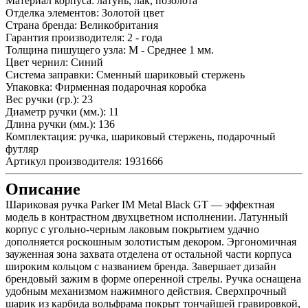
Материал корпуса:
латунь, лак, позолота
Отделка элементов:
Золотой цвет
Страна бренда:
Великобритания
Гарантия производителя:
2 - года
Толщина пишущего узла:
M - Среднее 1 мм.
Цвет чернил:
Синий
Система заправки:
Сменный шариковый стержень
Упаковка:
Фирменная подарочная коробка
Вес ручки (гр.):
23
Диаметр ручки (мм.):
11
Длина ручки (мм.):
136
Комплектация:
ручка, шариковый стержень, подарочный
футляр
Артикул производителя:
1931666
Описание
Шариковая ручка Parker IM Metal Black GT — эффектная
модель в контрастном двухцветном исполнении. Латунный
корпус с угольно-черным лаковым покрытием удачно
дополняется роскошным золотистым декором. Эргономичная
зауженная зона захвата отделена от остальной части корпуса
широким кольцом с названием бренда. Завершает дизайн
брендовый зажим в форме оперенной стрелы. Ручка оснащена
удобным механизмом нажимного действия. Сверхпрочный
шарик из карбида вольфрама покрыт тончайшей гравировкой,