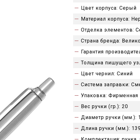
Цвет корпуса:
Серый
Материал корпуса:
Не
Отделка элементов:
С
Страна бренда:
Велик
Гарантия производите
Толщина пишущего уз
Цвет чернил:
Синий
Система заправки:
См
Упаковка:
Фирменная 
Вес ручки (гр.):
20
Диаметр ручки (мм.):
Длина ручки (мм.):
13
Комплектация:
ручка,