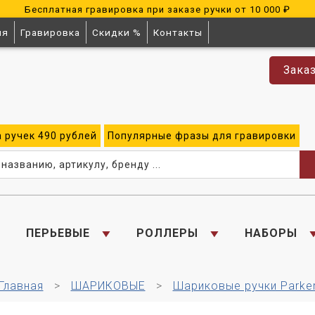
Бесплатная гравировка при заказе ручки от 10 000 ₽
ия
Гравировка
Скидки %
Контакты
Зака
а
ручек
490 рублей
Популярные
фразы для
гравировки
ПЕРЬЕВЫЕ
РОЛЛЕРЫ
НАБОРЫ
Главная
ШАРИКОВЫЕ
Шариковые ручки Parke