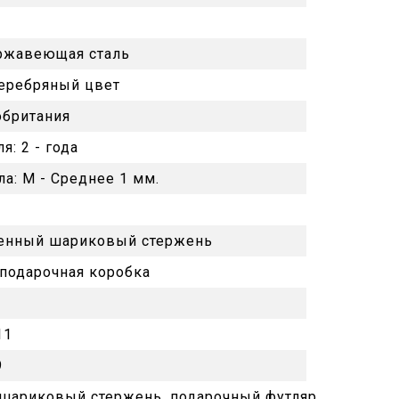
ржавеющая сталь
еребряный цвет
обритания
ля:
2 - года
ла:
M - Среднее 1 мм.
енный шариковый стержень
подарочная коробка
11
9
 шариковый стержень, подарочный футляр