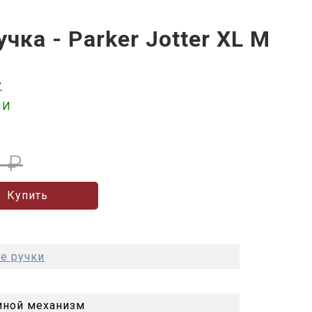
чка - Parker Jotter XL M
в
ИИ
 ₽
Купить
е ручки
ной механизм