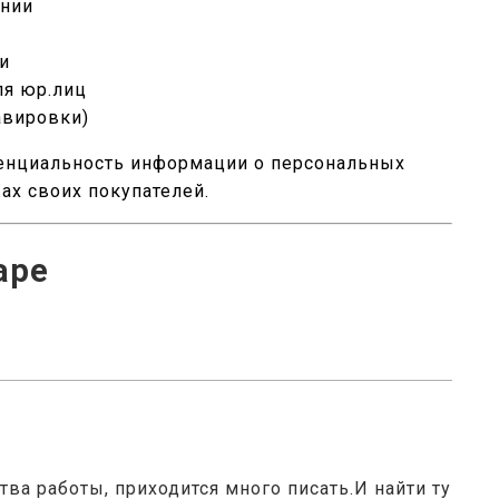
ении
чи
ля юр.лиц
авировки)
енциальность информации о персональных
жах своих покупателей.
аре
тва работы, приходится много писать.И найти ту