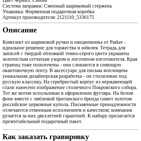
Цвет чернил:
Синий
Система заправки:
Сменный шариковый стержень
Упаковка:
Фирменная подарочная коробка
Артикул производителя:
2121110_5336175
Описание
Комплект из шариковой ручки и ежедневника от Parker -
идеальное решение для торжества и юбилея. Тетрадь для
записей с твердой обложкой темно-серого цвета украшена
золотистым сетчатым узором и логотипом изготовителя. Края
страниц тоже позолочены - они сливаются в сияющую
окантовочную ленту. В аксессуаре для письма воплощена
уникальная дизайнерская разработка - он стилизован под
русскую классику. На серебристый корпус из нержавеющей
стали нанесено изображение столичного Покровского собора.
Тот же мотив использован в оформлении футляра. На белом
фоне вместе с эмблемой британского бренда сияют золотом
российские церковные купола. Письменные принадлежности
отличаются отменным исполнением и качеством; компания
ручается за них двухлетней гарантией. К набору прилагается
презентабельный подарочный пакет.
Как заказать гравировку