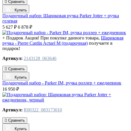
Сравнить
Купить
Подарочный набор: Шариковая ручка Parker Jotter + ручка
гелевая
5 627 ₽
6 878 ₽
+ Подарок
Акция! При покупке данного товара,
Шариковая
ручка - Pierre Cardin Actuel M (подарочная)
получаете в
подарок!
Артикул:
2143128_063646
Сравнить
Купить
Подарочный набор - Parker IM, ручка роллер + ежедневник
16 950 ₽
Артикул:
R00322_083173010
Сравнить
Купить