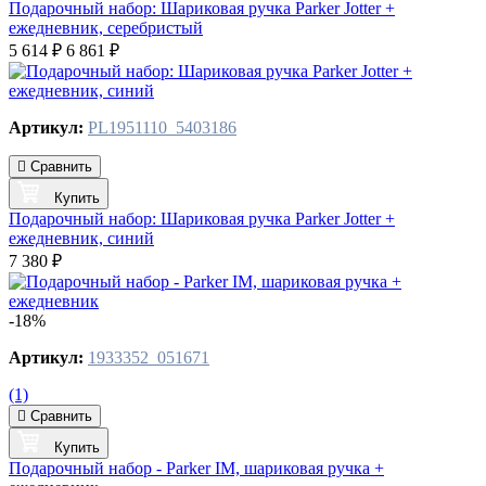
Подарочный набор: Шариковая ручка Parker Jotter +
ежедневник, серебристый
5 614 ₽
6 861 ₽
Артикул:
PL1951110_5403186
Сравнить
Купить
Подарочный набор: Шариковая ручка Parker Jotter +
ежедневник, синий
7 380 ₽
-18%
Артикул:
1933352_051671
(1)
Сравнить
Купить
Подарочный набор - Parker IM, шариковая ручка +