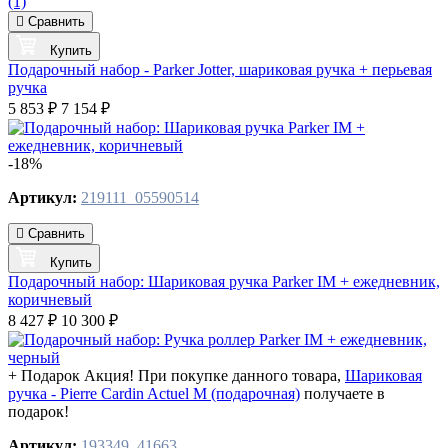
(1)
Сравнить
Купить
Подарочный набор - Parker Jotter, шариковая ручка + перьевая
ручка
5 853 ₽
7 154 ₽
-18%
Артикул:
219111_05590514
Сравнить
Купить
Подарочный набор: Шариковая ручка Parker IM + ежедневник,
коричневый
8 427 ₽
10 300 ₽
+ Подарок
Акция! При покупке данного товара,
Шариковая
ручка - Pierre Cardin Actuel M (подарочная)
получаете в
подарок!
Артикул:
193349_41663