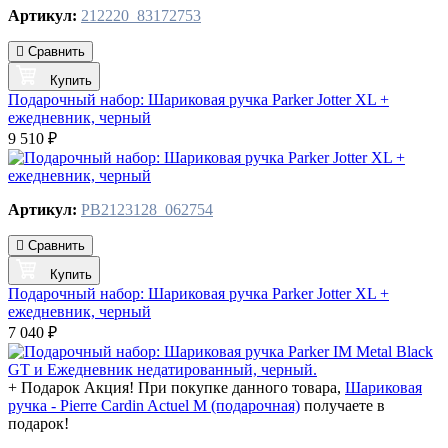
Артикул:
212220_83172753
Сравнить
Купить
Подарочный набор: Шариковая ручка Parker Jotter XL +
ежедневник, черный
9 510 ₽
Артикул:
PB2123128_062754
Сравнить
Купить
Подарочный набор: Шариковая ручка Parker Jotter XL +
ежедневник, черный
7 040 ₽
+ Подарок
Акция! При покупке данного товара,
Шариковая
ручка - Pierre Cardin Actuel M (подарочная)
получаете в
подарок!