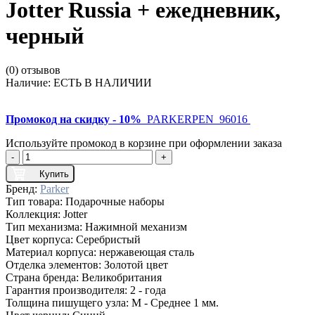
Jotter Russia + ежедневник,
черный
(0) отзывов
Наличие:
ЕСТЬ В НАЛИЧИИ
Промокод на скидку - 10%
PARKERPEN_96016
Используйте промокод в корзине при оформлении заказа
-
+
Купить
Бренд:
Parker
Тип товара:
Подарочные наборы
Коллекция:
Jotter
Тип механизма:
Нажимной механизм
Цвет корпуса:
Серебристый
Материал корпуса:
нержавеющая сталь
Отделка элементов:
Золотой цвет
Страна бренда:
Великобритания
Гарантия производителя:
2 - года
Толщина пишущего узла:
M - Среднее 1 мм.