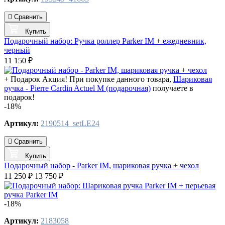
Сравнить
Купить
Подарочный набор: Ручка роллер Parker IM + ежедневник,
черный
11 150 ₽
+ Подарок
Акция! При покупке данного товара,
Шариковая
ручка - Pierre Cardin Actuel M (подарочная)
получаете в
подарок!
-18%
Артикул:
2190514_setLE24
Сравнить
Купить
Подарочный набор - Parker IM, шариковая ручка + чехол
11 250 ₽
13 750 ₽
-18%
Артикул:
2183058