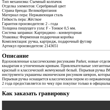
Тип механизма:
Съемный колпачок
Отделка элементов:
Серебряный цвет
Страна бренда:
Великобритания
Материал пера:
Нержавеющая сталь
Гибкость пера:
Жёсткое
Гарантия производителя:
2 - года
Толщина пишущего узла:
F - Тонкое 0,5 мм.
Система заправки:
Картриджно - конверторная
Упаковка:
Фирменная подарочная коробка
Комплектация:
ручка, картридж, подарочный футляр
Артикул производителя:
2143651
Описание
Вдохновленные классическими рисунками Parker, новые отделк
квадратам и утонченным кривым. Привлекательные элегантные
красный и классический жемчужный белый. Перьевая ручка IM
инструмента украшены иконическим рисунком шеврон, которы
Перьевая ручка оснащается классическим пером из нержавеюще
2 года предоставляется по чеку при покупке только в официа
Как заказать гравировку