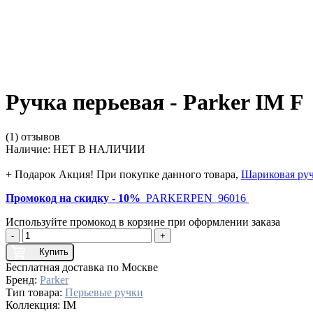
Ручка перьевая - Parker IM F
(1) отзывов
Наличие:
НЕТ В НАЛИЧИИ
+ Подарок
Акция! При покупке данного товара,
Шариковая ручк
Промокод на скидку - 10%
PARKERPEN_96016
Используйте промокод в корзине при оформлении заказа
-
+
Купить
Бесплатная доставка по Москве
Бренд:
Parker
Тип товара:
Перьевые ручки
Коллекция:
IM