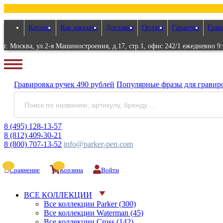
Каталог
Как заказать
Доставка
Оплата
Гарантия
Грав
г. Москва, ул.2-я Машиностроения, д.17, стр.1, офис 242/1 ежедневно 9:
Гравировка
ручек
490 рублей
Популярные
фразы для
гравир
8 (495) 128-13-57
8 (812) 409-30-21
8 (800) 707-13-52
info@parker-pen.com
Сравнение
Корзина
Войти
ВСЕ КОЛЛЕКЦИИ
Все коллекции Parker (300)
Все коллекции Waterman (45)
Все коллекции Cross (142)