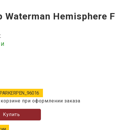
р Waterman Hemisphere F
в
ИИ
PARKERPEN_96016
 корзине при оформлении заказа
Купить
сии