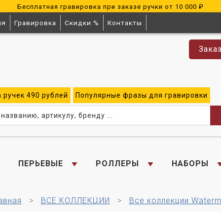
Бесплатная гравировка при заказе ручки от 10 000 ₽
ия
Гравировка
Скидки %
Контакты
Зака
а
ручек
490 рублей
Популярные
фразы для
гравировки
ПЕРЬЕВЫЕ
РОЛЛЕРЫ
НАБОРЫ
авная
ВСЕ КОЛЛЕКЦИИ
Все коллекции Water