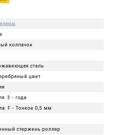
оллеры
e
ый колпачок
ржавеющая сталь
еребряный цвет
ия
ля:
3 - года
ла:
F - Тонкое 0,5 мм.
енный стержень роллер