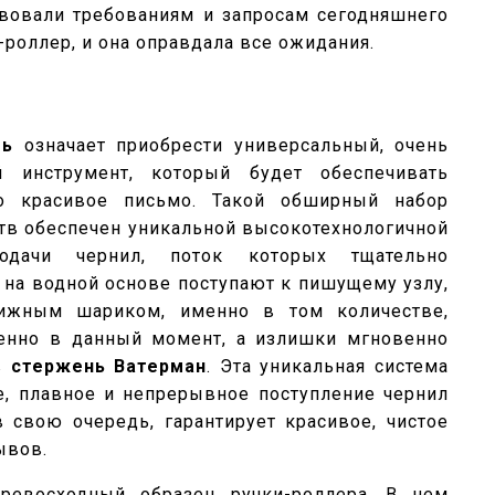
вовали требованиям и запросам сегодняшнего
а-роллер, и она оправдала все ожидания.
ть
означает приобрести универсальный, очень
 инструмент, который будет обеспечивать
но красивое письмо. Такой обширный набор
тв обеспечен уникальной высокотехнологичной
одачи чернил, поток которых тщательно
 на водной основе поступают к пишущему узлу,
ижным шариком, именно в том количестве,
енно в данный момент, а излишки мгновенно
в
стержень Ватерман
. Эта уникальная система
е, плавное и непрерывное поступление чернил
в свою очередь, гарантирует красивое, чистое
ывов.
ревосходный образец ручки-роллера. В нем