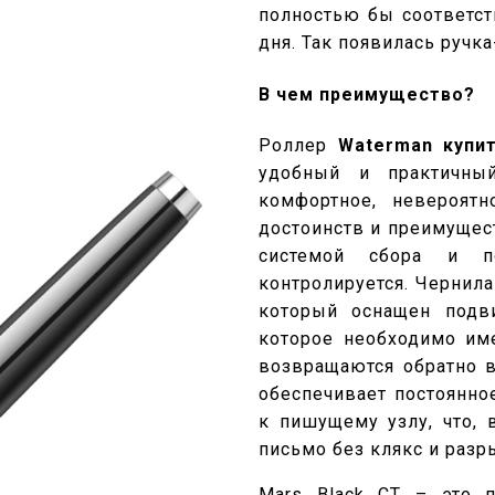
полностью бы соответст
дня. Так появилась ручк
В чем преимущество?
Роллер
Waterman купи
удобный и практичный
комфортное, невероят
достоинств и преимущес
системой сбора и п
контролируется. Чернила
который оснащен подв
которое необходимо им
возвращаются обратно 
обеспечивает постоянно
к пишущему узлу, что, 
письмо без клякс и разр
Mars Black CT – это п