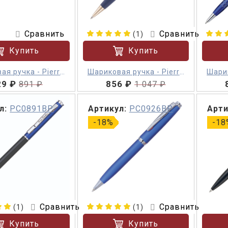
Сравнить
Сравнить
(1)
Купить
Купить
ая ручка - Pierre
Шариковая ручка - Pierre
Шарик
29 ₽
ardin EASY
Cardin GAMME Classic
856 ₽
891 ₽
1 047 ₽
л:
PC0891BP
Артикул:
PC0926BP
Арти
-18%
-18
Сравнить
Сравнить
(1)
(1)
Купить
Купить