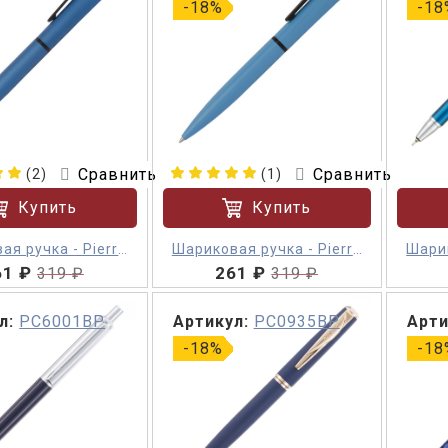
-18%
-18
Сравнить
Сравнить
(2)
(1)
Купить
Купить
ая ручка - Pierre
Шариковая ручка - Pierre
Шарик
61 ₽
rdin Actuel
261 ₽
Cardin Actuel
319 ₽
319 ₽
л:
PC6001BP
Артикул:
PC0935BP
Арти
-18%
-18