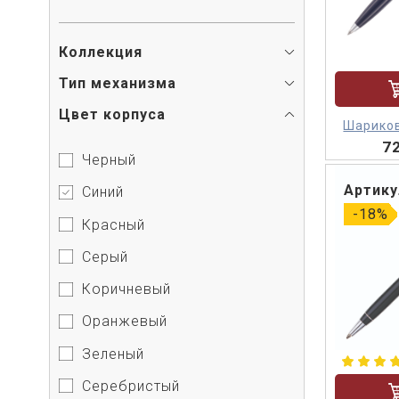
Коллекция
Тип механизма
Цвет корпуса
Шариков
7
C
Черный
Артику
Синий
-18%
Красный
Серый
Коричневый
Оранжевый
Зеленый
Серебристый