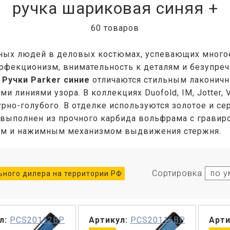
ручка шариковая синяя +
60 товаров
ых людей в деловых костюмах, успевающих многое 
рфекционизм, внимательность к деталям и безупречн
.
Ручки Parker синие
отличаются стильным лаконичн
 линиями узора. В коллекциях Duofold, IM, Jotter, V
урно-голубого. В отделке используются золотое и с
выполнен из прочного карбида вольфрама с гравиро
ным и нажимным механизмом выдвижения стержня.
Сортировка
ного дилера на территории РФ
л:
PCS20112BP
Артикул:
PCS20116BP
Арти