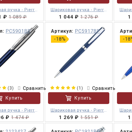
ая ручка - Pierre
Шариковая ручка - Pierre
Шарик
din Gamme M
1 ₽
Cardin Gamme Classic
1 044 ₽
Car
1
1 089 ₽
1 276 ₽
л:
PC5901BP
Артикул:
PC5917BP
Арти
-18%
-18
Сравнить
Сравнить
(3)
(1)
Купить
Купить
ая ручка - Pierre
Шариковая ручка - Pierre
Шарик
06 ₽
rdin Easy M
1 269 ₽
Cardin Easy
1
1 474 ₽
1 551 ₽
л:
2123427
Артикул:
PC1921BP
Арти