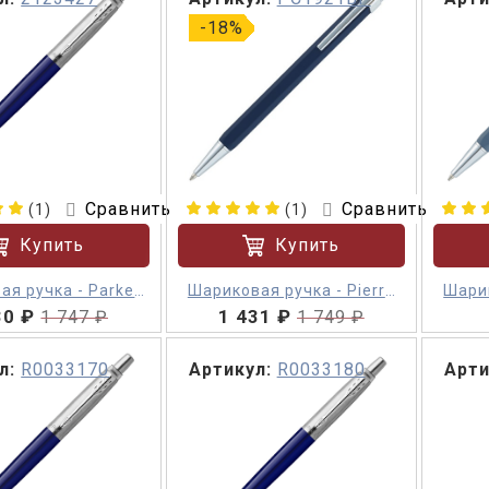
-18%
Сравнить
Сравнить
(1)
(1)
Купить
Купить
ая ручка - Parker
Шариковая ручка - Pierre
Шарик
30 ₽
Jotter M
1 431 ₽
Cardin Prizma
1 747 ₽
1 749 ₽
л:
R0033170
Артикул:
R0033180
Арти