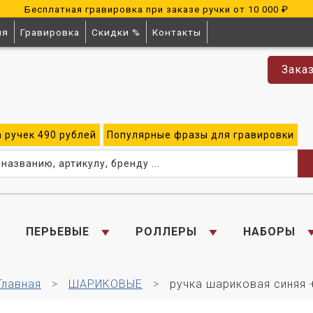
Бесплатная гравировка при заказе ручки от 10 000 ₽
ия
Гравировка
Скидки %
Контакты
Зака
а
ручек
490 рублей
Популярные
фразы для
гравировки
ПЕРЬЕВЫЕ
РОЛЛЕРЫ
НАБОРЫ
Главная
ШАРИКОВЫЕ
ручка шариковая синяя 