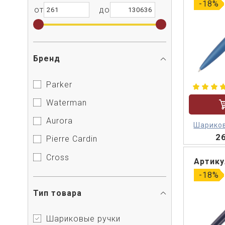
-18%
от
до
Бренд
Parker
Waterman
Aurora
Шариков
2
Ca
Pierre Cardin
Cross
Артику
-18%
Тип товара
Шариковые ручки