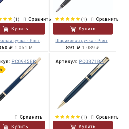
Сравнить
Сравнить
(1)
(1)
Купить
Купить
овая ручка - Pierre
Шариковая ручка - Pierre
860 ₽
Cardin Gamme
Cardin Gamme M
891 ₽
1 051 ₽
1 089 ₽
кул:
PC0945BP
Артикул:
PC0871BP
%
Сравнить
Сравнить
(1)
Купить
Купить