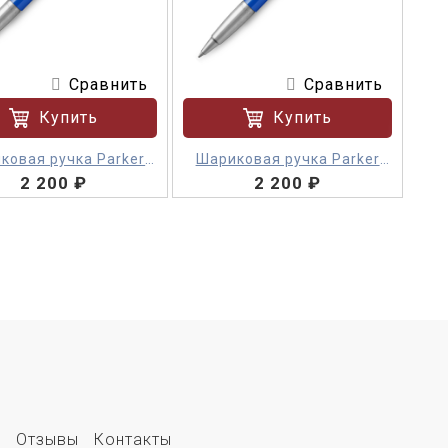
Сравнить
Сравнить
Купить
Купить
ковая ручка Parker
Шариковая ручка Parker
2 200 ₽
Vector M
2 200 ₽
Vector M
е
Отзывы
Контакты