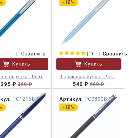
%
-18%
Сравнить
Сравнить
(1)
Купить
Купить
овая ручка - Pierre
Шариковая ручка - Pierre
Cardin ACTUEL
295 ₽
540 ₽
Cardin Easy
360 ₽
660 ₽
кул:
PC1216BP
Артикул:
PC0890BP
%
-18%