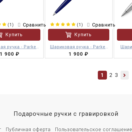
Сравнить
Сравнить
(1)
(1)
Купить
Купить
ая ручка - Parker
Шариковая ручка - Parker
Шари
1 900 ₽
Jotter M
1 900 ₽
Jotter M
1
2
3
Подарочные ручки с гравировкой
г
Публичная оферта
Пользовательское соглашени