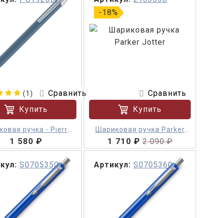
-18%
Сравнить
Сравнить
(1)
Купить
Купить
овая ручка - Pierre
Шариковая ручка Parker
Cardin Prizma
1 580 ₽
1 710 ₽
Jotter
2 090 ₽
кул:
S0705350
Артикул:
S0705360