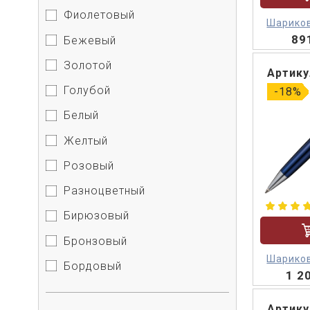
Фиолетовый
Шариков
Car
89
Бежевый
Золотой
Артику
Голубой
-18%
Белый
Желтый
Розовый
Разноцветный
Бирюзовый
Бронзовый
Шариков
Бордовый
1 2
Ca
Артику