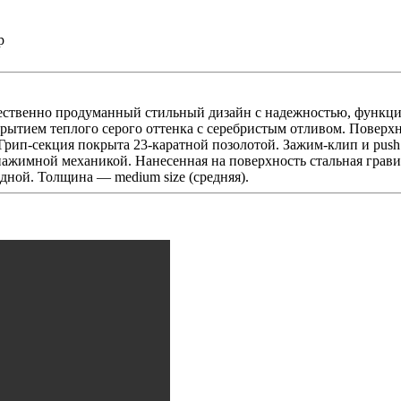
р
ожественно продуманный стильный дизайн с надежностью, функц
рытием теплого серого оттенка с серебристым отливом. Поверх
 Грип-секция покрыта 23-каратной позолотой. Зажим-клип и pus
жимной механикой. Нанесенная на поверхность стальная гравир
дной. Толщина — medium size (средняя).