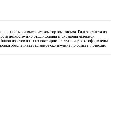
иональностью и высоким комфортом письма. Гильза отлита из
ность пескоструйно отшлифована и украшена лазерной
h button изготовлены из ювелирной латуни и также оформлены
овка обеспечивает плавное скольжение по бумаге, позволяя