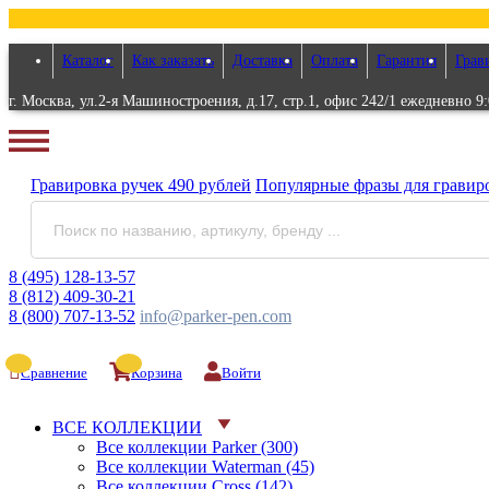
Каталог
Как заказать
Доставка
Оплата
Гарантия
Грав
г. Москва, ул.2-я Машиностроения, д.17, стр.1, офис 242/1 ежедневно 9:
Гравировка
ручек
490 рублей
Популярные
фразы для
гравир
8 (495) 128-13-57
8 (812) 409-30-21
8 (800) 707-13-52
info@parker-pen.com
Сравнение
Корзина
Войти
ВСЕ КОЛЛЕКЦИИ
Все коллекции Parker (300)
Все коллекции Waterman (45)
Все коллекции Cross (142)