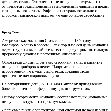
деловому стилю. Эти элегантные пишущие инструменты
отличаются традиционными гармоничными линиями и ярким
глянцевым покрытием. Рифленое центральное кольцо с
глубокой гравировкой придает им еще большее своеобразие.
Бренд Cross
Американская компания Cross основана в 1846 году
ювелиром Алонзо Кроссом. С тех пор и по сей день компания
держит курс на высочайшее качество продукции, тщательную
проработку дизайна и постоянные инновации.
Основатель фирмы Cross внес огромный вклад в развитие
пишущих приборов в целом. Например, на основе
изобретенной им ручки-стилографа, созданы столь
привычные нам шариковые ручки.
На сегодняшний день,
A. T. Cross Company
принадлежит
более 20 патентов в сфере пишущих инструментов.
Основу ассортимента компании составляют функциональные
пишущие инструменты премиум класса:
• перьевые ручки
с запатентованной системой подачи чернил;