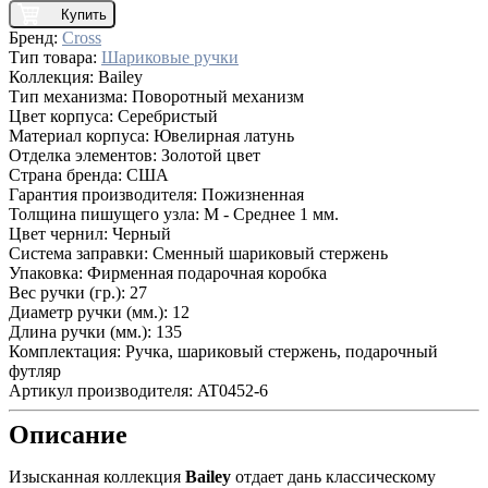
Купить
Бренд:
Cross
Тип товара:
Шариковые ручки
Коллекция:
Bailey
Тип механизма:
Поворотный механизм
Цвет корпуса:
Серебристый
Материал корпуса:
Ювелирная латунь
Отделка элементов:
Золотой цвет
Страна бренда:
США
Гарантия производителя:
Пожизненная
Толщина пишущего узла:
M - Среднее 1 мм.
Цвет чернил:
Черный
Система заправки:
Сменный шариковый стержень
Упаковка:
Фирменная подарочная коробка
Вес ручки (гр.):
27
Диаметр ручки (мм.):
12
Длина ручки (мм.):
135
Комплектация:
Ручка, шариковый стержень, подарочный
футляр
Артикул производителя:
AT0452-6
Описание
Изысканная коллекция
Bailey
отдает дань классическому