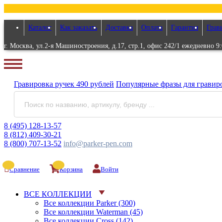
Каталог
Как заказать
Доставка
Оплата
Гарантия
Грав
г. Москва, ул.2-я Машиностроения, д.17, стр.1, офис 242/1 ежедневно 9:
Гравировка
ручек
490 рублей
Популярные
фразы для
гравир
8 (495) 128-13-57
8 (812) 409-30-21
8 (800) 707-13-52
info@parker-pen.com
Сравнение
Корзина
Войти
ВСЕ КОЛЛЕКЦИИ
Все коллекции Parker (300)
Все коллекции Waterman (45)
Все коллекции Cross (142)