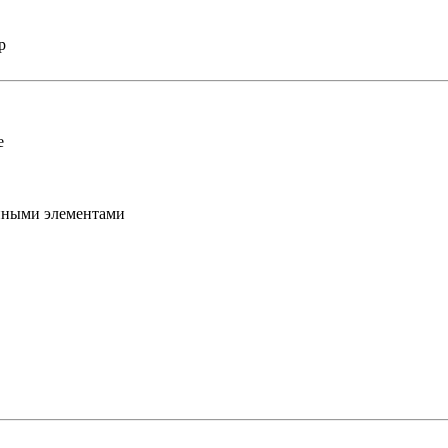
р
e
енными элементами