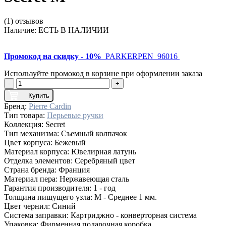
(1) отзывов
Наличие:
ЕСТЬ В НАЛИЧИИ
Промокод на скидку - 10%
PARKERPEN_96016
Используйте промокод в корзине при оформлении заказа
-
+
Купить
Бренд:
Pierre Cardin
Тип товара:
Перьевые ручки
Коллекция:
Secret
Тип механизма:
Съемный колпачок
Цвет корпуса:
Бежевый
Материал корпуса:
Ювелирная латунь
Отделка элементов:
Серебряный цвет
Страна бренда:
Франция
Материал пера:
Нержавеющая сталь
Гарантия производителя:
1 - год
Толщина пишущего узла:
M - Среднее 1 мм.
Цвет чернил:
Синий
Система заправки:
Картриджно - конверторная система
Упаковка:
Фирменная подарочная коробка