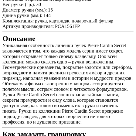
Вес ручки (гр.):
30
Диаметр ручки (мм.):
15
Длина ручки (мм.):
144
Комплектация:
ручка, картридж, подарочный футляр
Артикул производителя:
PCA1561FP
Описание
Уникальная особенность линейки ручек Pierre Cardin Secret
заключается в том, что каждая модель серии имеет секрет,
который открывает только своему владельцу. Обо всей
коллекции можно сказать одно – ручки великолепны.
Геометрические орнаменты, покрытые золотом или серебром,
возрождают в памяти росписи греческих амфор и древних
пирамид, наполняя уважением к истории и мудрости предков.
Обтекаемая форма с заостренным концом ассоциируется с
полетом мысли, острым словом и четкостью формулировок.
Ручки Pierre Cardin Secret словно хранят тайные знания,
секреты премудрости и силу слова, которые становятся
доступными, как только возьмешь их в руки и начнешь
писать. Ручки из коллекции Pierre Cardin Secret прекрасно
подойдут людям, для которых творчество не только
профессия, но и душевное призвание.
Как заказать гравировку